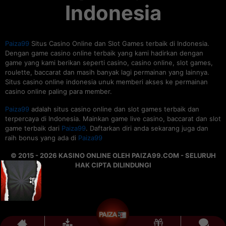
Indonesia
Paiza99
Situs Casino Online dan Slot Games terbaik di Indonesia.
Dengan game casino online terbaik yang kami hadirkan dengan
game yang kami berikan seperti casino, casino online, slot games,
roulette, baccarat dan masih banyak lagi permainan yang lainnya.
Situs casino online indonesia unuk memberi akses ke permainan
casino online paling para member.
Paiza99
adalah situs casino online dan slot games terbaik dan
terpercaya di Indonesia. Mainkan game live casino, baccarat dan slot
game terbaik dari
Paiza99
. Daftarkan diri anda sekarang juga dan
raih bonus yang ada di
Paiza99
© 2015 - 2026 KASINO ONLINE OLEH PAIZA99.COM - SELURUH
HAK CIPTA DILINDUNGI