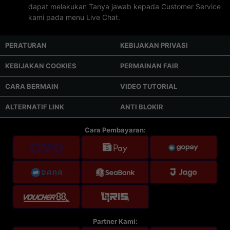
dapat melakukan Tanya jawab kepada Customer Service
kami pada menu Live Chat.
PERATURAN
KEBIJAKAN PRIVASI
KEBIJAKAN COOKIES
PERMAINAN FAIR
CARA BERMAIN
VIDEO TUTORIAL
ALTERNATIF LINK
ANTI BLOKIR
Cara Pembayaran:
Partner Kami: